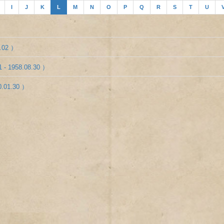
I
J
K
L
M
N
O
P
Q
R
S
T
U
1.02 ）
1 - 1958.08.30 ）
0.01.30 ）