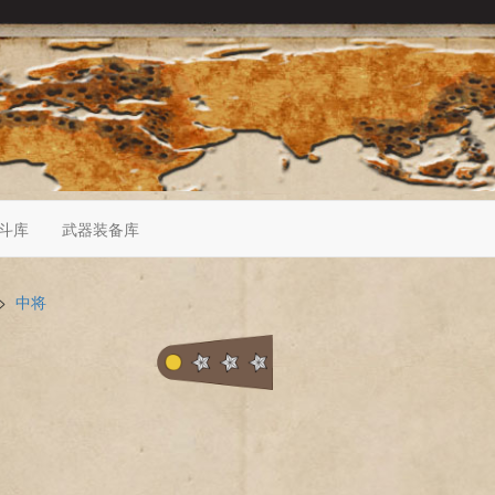
斗库
武器装备库
>
中将