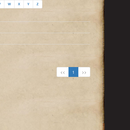
V
W
X
Y
Z
<<
1
>>