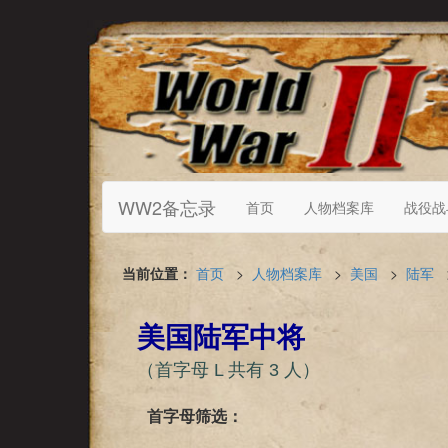
WW2备忘录
首页
人物档案库
战役战
当前位置：
首页
>
人物档案库
>
美国
>
陆军
美国陆军中将
（首字母 L 共有 3 人）
首字母筛选：