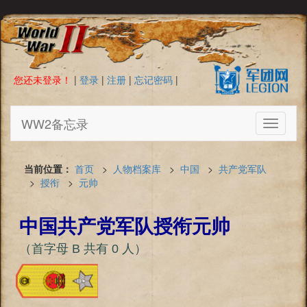
您还未登录！
|
登录
|
注册
|
忘记密码
|
WW2备忘录
Toggle
navigati
当前位置：
首页
>
人物档案库
>
中国
>
共产党军队
>
授衔
>
元帅
中国共产党军队授衔元帅
（首字母 B 共有 0 人）