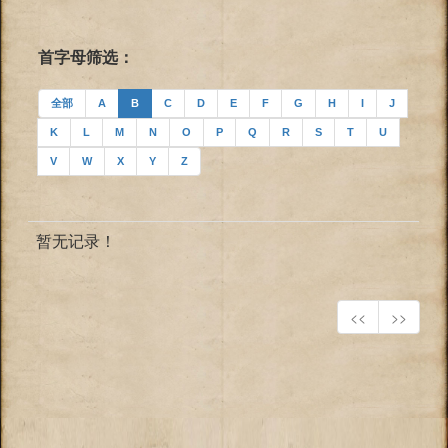
首字母筛选：
全部
A
B
C
D
E
F
G
H
I
J
K
L
M
N
O
P
Q
R
S
T
U
V
W
X
Y
Z
暂无记录！
<<
>>