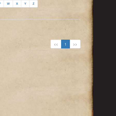
V
W
X
Y
Z
<<
1
>>