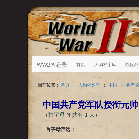
WW2备忘录
首页
人物档案库
战役战
当前位置：
首页
>
人物档案库
>
中国
>
共产党
中国共产党军队授衔元帅
（首字母 N 共有 1 人）
首字母筛选：