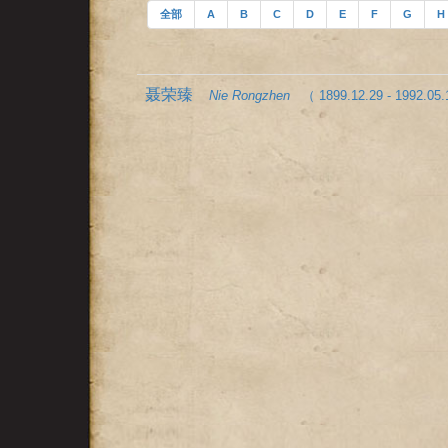
全部
A
B
C
D
E
F
G
H
聂荣臻
Nie Rongzhen
（ 1899.12.29 - 1992.05