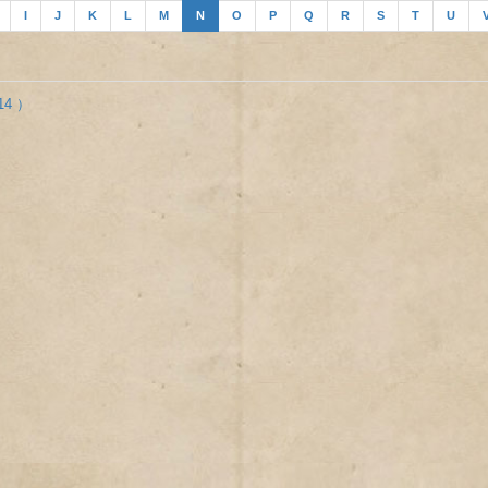
I
J
K
L
M
N
O
P
Q
R
S
T
U
.14 ）