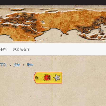
斗库
武器装备库
军队
>
授衔
>
元帅