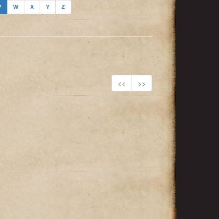
V
W
X
Y
Z
<<
>>