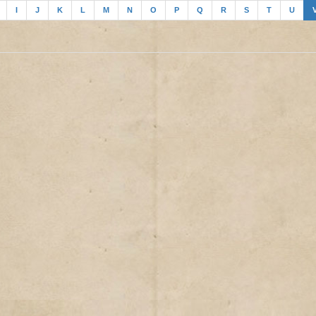
I
J
K
L
M
N
O
P
Q
R
S
T
U