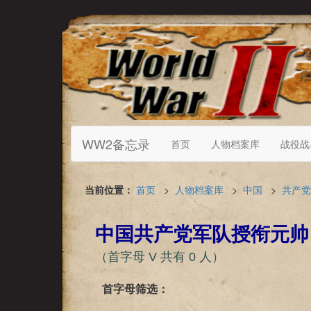
WW2备忘录
首页
人物档案库
战役战
当前位置：
首页
>
人物档案库
>
中国
>
共产党
中国共产党军队授衔元帅
（首字母 V 共有 0 人）
首字母筛选：