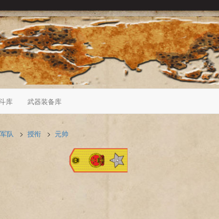
斗库
武器装备库
军队
>
授衔
>
元帅