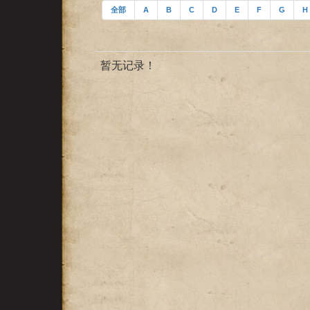
全部
A
B
C
D
E
F
G
H
暂无记录！