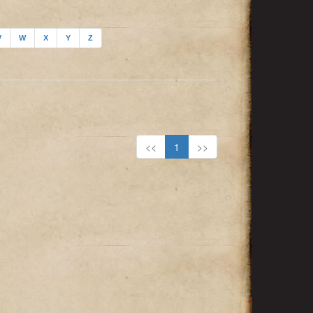
V
W
X
Y
Z
<<
1
>>