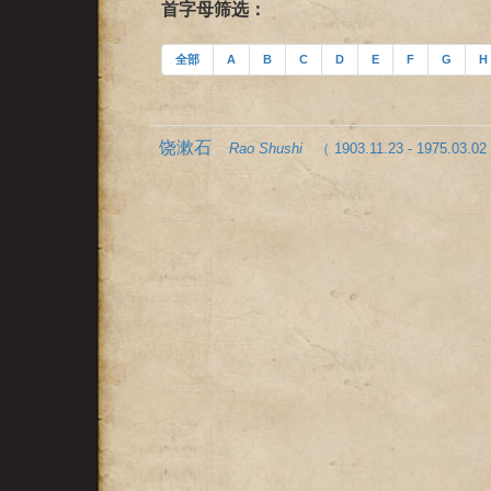
首字母筛选：
全部
A
B
C
D
E
F
G
H
饶漱石
Rao Shushi
（ 1903.11.23 - 1975.03.0