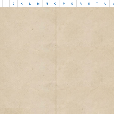
I
J
K
L
M
N
O
P
Q
R
S
T
U