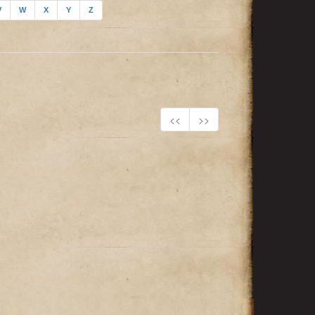
V
W
X
Y
Z
<<
>>