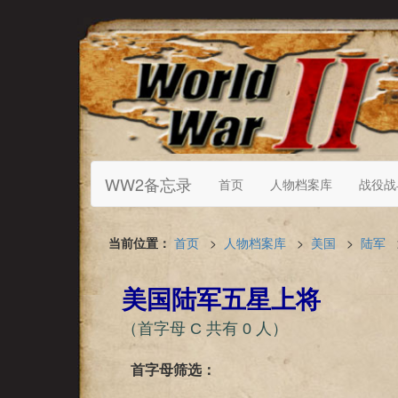
WW2备忘录
首页
人物档案库
战役战
当前位置：
首页
>
人物档案库
>
美国
>
陆军
美国陆军五星上将
（首字母 C 共有 0 人）
首字母筛选：