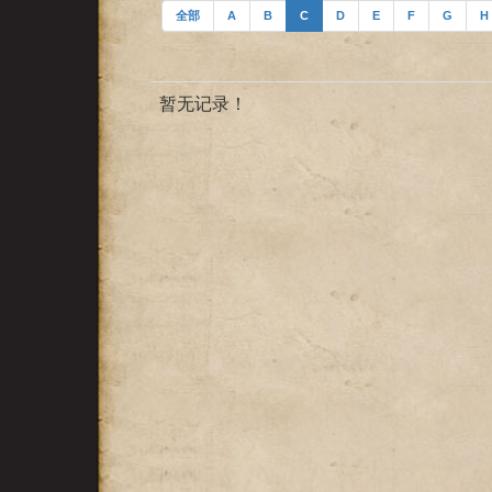
全部
A
B
C
D
E
F
G
H
暂无记录！