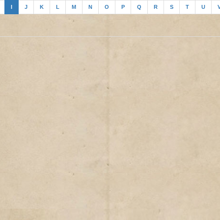
I
J
K
L
M
N
O
P
Q
R
S
T
U