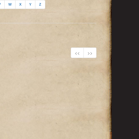
V
W
X
Y
Z
<<
>>