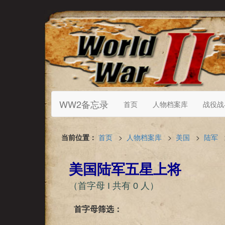
WW2备忘录
首页
人物档案库
战役战
当前位置：
首页
>
人物档案库
>
美国
>
陆军
美国陆军五星上将
（首字母 I 共有 0 人）
首字母筛选：