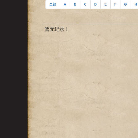
全部
A
B
C
D
E
F
G
H
暂无记录！