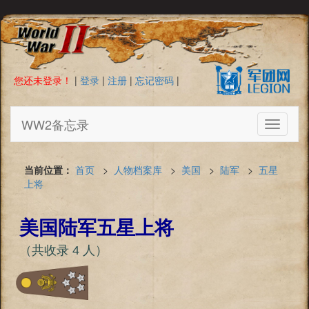
您还未登录！
|
登录
|
注册
|
忘记密码
|
WW2备忘录
Toggle
navigati
当前位置：
首页
>
人物档案库
>
美国
>
陆军
>
五星
上将
美国陆军五星上将
（共收录 4 人）