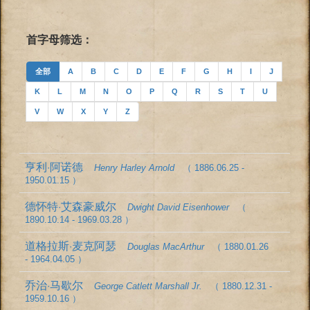
首字母筛选：
全部
A
B
C
D
E
F
G
H
I
J
K
L
M
N
O
P
Q
R
S
T
U
V
W
X
Y
Z
亨利·阿诺德
Henry Harley Arnold
（ 1886.06.25 -
1950.01.15 ）
德怀特·艾森豪威尔
Dwight David Eisenhower
（
1890.10.14 - 1969.03.28 ）
道格拉斯·麦克阿瑟
Douglas MacArthur
（ 1880.01.26
- 1964.04.05 ）
乔治·马歇尔
George Catlett Marshall Jr.
（ 1880.12.31 -
1959.10.16 ）