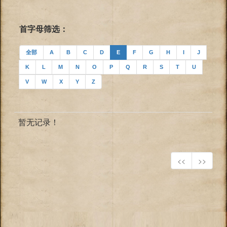
首字母筛选：
全部
A
B
C
D
E
F
G
H
I
J
K
L
M
N
O
P
Q
R
S
T
U
V
W
X
Y
Z
暂无记录！
<<
>>