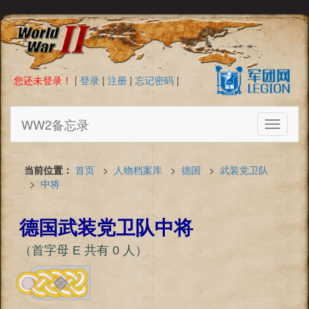
您还未登录！
|
登录
|
注册
|
忘记密码
|
WW2备忘录
Toggle
navigati
当前位置：
首页
>
人物档案库
>
德国
>
武装党卫队
>
中将
德国武装党卫队中将
（首字母 E 共有 0 人）