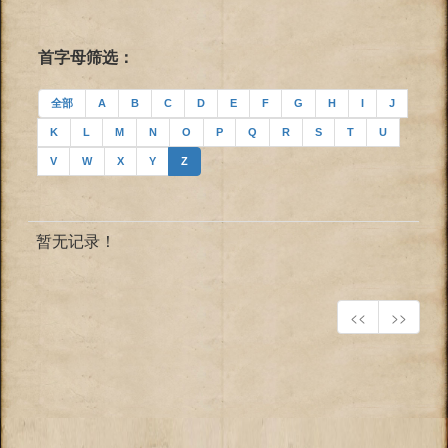
首字母筛选：
全部
A
B
C
D
E
F
G
H
I
J
K
L
M
N
O
P
Q
R
S
T
U
V
W
X
Y
Z
暂无记录！
<<
>>