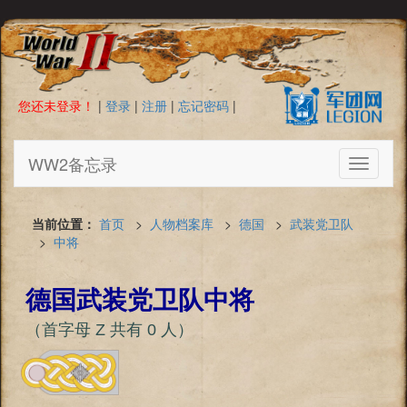
您还未登录！
|
登录
|
注册
|
忘记密码
|
WW2备忘录
Toggle
navigati
当前位置：
首页
>
人物档案库
>
德国
>
武装党卫队
>
中将
德国武装党卫队中将
（首字母 Z 共有 0 人）