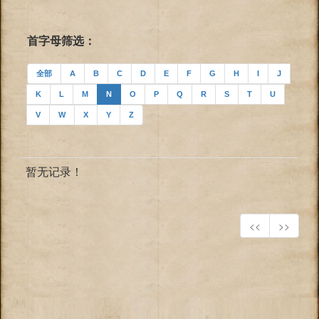
首字母筛选：
全部
A
B
C
D
E
F
G
H
I
J
K
L
M
N
O
P
Q
R
S
T
U
V
W
X
Y
Z
暂无记录！
<<
>>