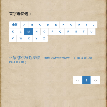
首字母筛选：
全部
A
B
C
D
E
F
G
H
I
J
K
L
M
N
O
P
Q
R
S
T
U
V
W
X
Y
Z
亚瑟·缪尔维斯泰特
Arthur Mülverstedt
（ 1894.06.30 -
1941.08.10 ）
<<
1
>>