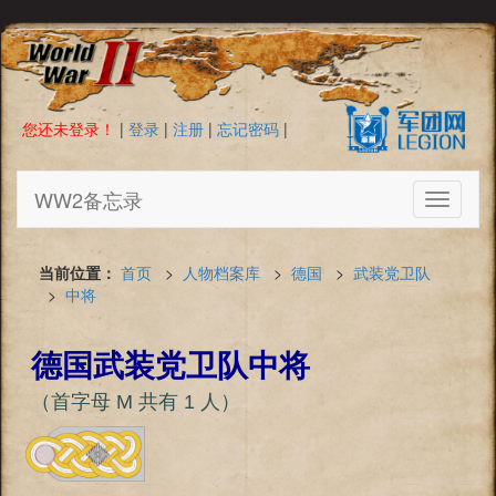
您还未登录！
|
登录
|
注册
|
忘记密码
|
WW2备忘录
Toggle
navigati
当前位置：
首页
>
人物档案库
>
德国
>
武装党卫队
>
中将
德国武装党卫队中将
（首字母 M 共有 1 人）