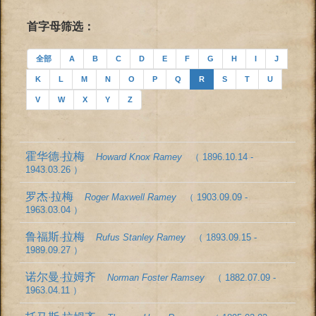
首字母筛选：
全部
A
B
C
D
E
F
G
H
I
J
K
L
M
N
O
P
Q
R
S
T
U
V
W
X
Y
Z
霍华德·拉梅
Howard Knox Ramey
（ 1896.10.14 -
1943.03.26 ）
罗杰·拉梅
Roger Maxwell Ramey
（ 1903.09.09 -
1963.03.04 ）
鲁福斯·拉梅
Rufus Stanley Ramey
（ 1893.09.15 -
1989.09.27 ）
诺尔曼·拉姆齐
Norman Foster Ramsey
（ 1882.07.09 -
1963.04.11 ）