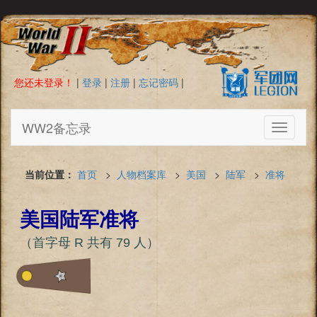
您还未登录！
|
登录
|
注册
|
忘记密码
|
WW2备忘录
Toggle
navigati
当前位置：
首页
>
人物档案库
>
美国
>
陆军
>
准将
美国陆军准将
（首字母 R 共有 79 人）