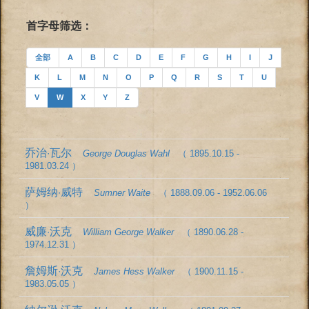
首字母筛选：
全部
A
B
C
D
E
F
G
H
I
J
K
L
M
N
O
P
Q
R
S
T
U
V
W
X
Y
Z
乔治·瓦尔
George Douglas Wahl
（ 1895.10.15 -
1981.03.24 ）
萨姆纳·威特
Sumner Waite
（ 1888.09.06 - 1952.06.06
）
威廉·沃克
William George Walker
（ 1890.06.28 -
1974.12.31 ）
詹姆斯·沃克
James Hess Walker
（ 1900.11.15 -
1983.05.05 ）