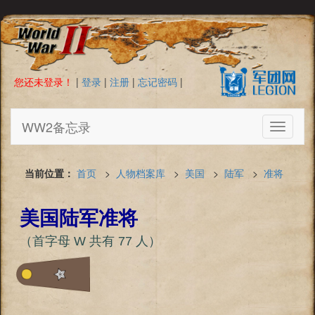
您还未登录！
|
登录
|
注册
|
忘记密码
|
WW2备忘录
Toggle
navigati
当前位置：
首页
>
人物档案库
>
美国
>
陆军
>
准将
美国陆军准将
（首字母 W 共有 77 人）