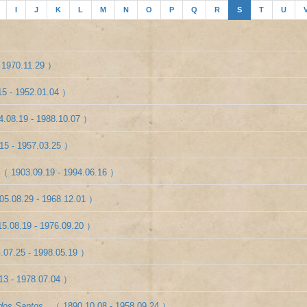
I
J
K
L
M
N
O
P
Q
R
S
T
U
 1970.11.29 ）
5 - 1952.01.04 ）
.08.19 - 1988.10.07 ）
15 - 1957.03.25 ）
（ 1903.09.19 - 1994.06.16 ）
05.08.29 - 1968.12.01 ）
5.08.19 - 1976.09.20 ）
.07.25 - 1998.05.19 ）
13 - 1978.07.04 ）
 dos Santos
（ 1890.10.08 - 1958.09.24 ）