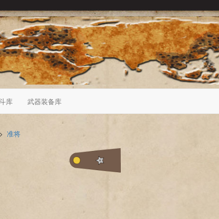
斗库
武器装备库
>
准将