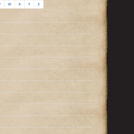
V
W
X
Y
Z