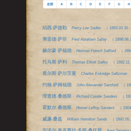
全部
A
B
C
D
E
F
G
H
珀西·萨德勒
Percy Lee Sadler
（ 1893.03.30 -
弗雷德·萨菲
Fred Abraham Safay
（ 1898.06.1
赫尔蒙·萨福德
Hermon French Safford
（ 1894
托马斯·萨利
Thomas Elliott Salley
（ 1892.11.
查尔斯·萨尔茨曼
Charles Eskridge Saltzman
约翰·萨姆福德
John Alexander Samford
（ 19
理查德·桑德斯
Richard Condie Sanders
（ 191
霍默尔·桑德斯
Homer LeRoy Sanders
（ 1904
威廉·桑兹
William Hamilton Sands
（ 1892.05.
安诺尔·泰克赛拉·多斯·桑托斯
Anor Teixeira