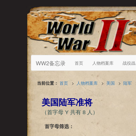
WW2备忘录
首页
人物档案库
战役战
当前位置：
首页
>
人物档案库
>
美国
>
陆军
美国陆军准将
（首字母 Y 共有 8 人）
首字母筛选：