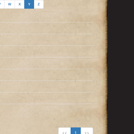
V
W
X
Y
Z
<<
1
>>