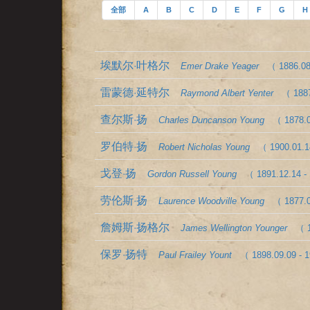
全部
A
B
C
D
E
F
G
H
埃默尔·叶格尔
Emer Drake Yeager
（ 1886.08
雷蒙德·延特尔
Raymond Albert Yenter
（ 1887
查尔斯·扬
Charles Duncanson Young
（ 1878.0
罗伯特·扬
Robert Nicholas Young
（ 1900.01.1
戈登·扬
Gordon Russell Young
（ 1891.12.14 -
劳伦斯·扬
Laurence Woodville Young
（ 1877.0
詹姆斯·扬格尔
James Wellington Younger
（ 1
保罗·扬特
Paul Frailey Yount
（ 1898.09.09 - 