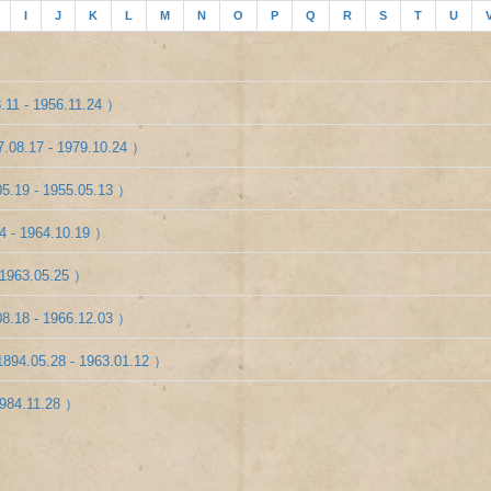
I
J
K
L
M
N
O
P
Q
R
S
T
U
.11 - 1956.11.24 ）
.08.17 - 1979.10.24 ）
5.19 - 1955.05.13 ）
4 - 1964.10.19 ）
 1963.05.25 ）
8.18 - 1966.12.03 ）
894.05.28 - 1963.01.12 ）
1984.11.28 ）