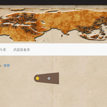
斗库
武器装备库
>
准将