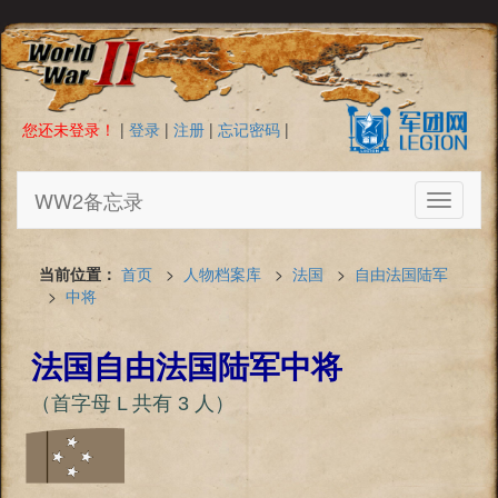
您还未登录！
|
登录
|
注册
|
忘记密码
|
WW2备忘录
Toggle
navigati
当前位置：
首页
>
人物档案库
>
法国
>
自由法国陆军
>
中将
法国自由法国陆军中将
（首字母 L 共有 3 人）