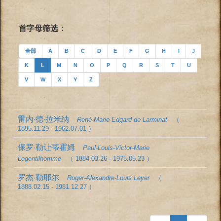
首字母筛选：
全部
A
B
C
D
E
F
G
H
I
J
K
L
M
N
O
P
Q
R
S
T
U
V
W
X
Y
Z
雷内·德·拉米纳
René-Marie-Edgard de Larminat
（
1895.11.29 - 1962.07.01 ）
保罗·勒让蒂霍姆
Paul-Louis-Victor-Marie
Legentilhomme
（ 1884.03.26 - 1975.05.23 ）
罗杰·勒耶尔
Roger-Alexandre-Louis Leyer
（
1888.02.15 - 1981.12.27 ）