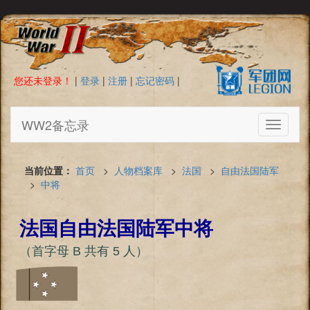
您还未登录！
|
登录
|
注册
|
忘记密码
|
WW2备忘录
Toggle
navigati
当前位置：
首页
>
人物档案库
>
法国
>
自由法国陆军
>
中将
法国自由法国陆军中将
（首字母 B 共有 5 人）