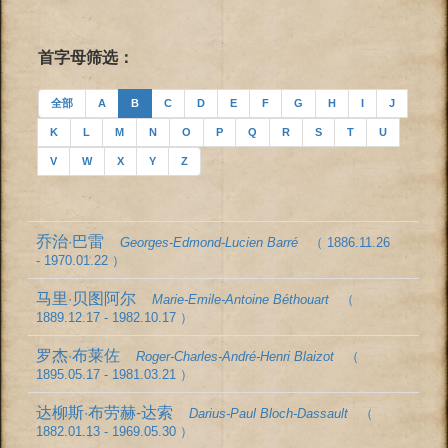
首字母筛选：
全部
A
B
C
D
E
F
G
H
I
J
K
L
M
N
O
P
Q
R
S
T
U
V
W
X
Y
Z
乔治·巴雷
Georges-Edmond-Lucien Barré
（ 1886.11.26
- 1970.01.22 ）
马里·贝图阿尔
Marie-Emile-Antoine Béthouart
（
1889.12.17 - 1982.10.17 ）
罗杰·布莱佐
Roger-Charles-André-Henri Blaizot
（
1895.05.17 - 1981.03.21 ）
达柳斯·布劳赫-达索
Darius-Paul Bloch-Dassault
（
1882.01.13 - 1969.05.30 ）