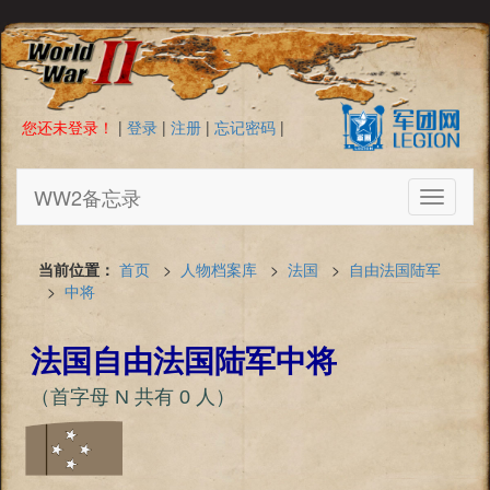
您还未登录！
|
登录
|
注册
|
忘记密码
|
WW2备忘录
Toggle
navigati
当前位置：
首页
>
人物档案库
>
法国
>
自由法国陆军
>
中将
法国自由法国陆军中将
（首字母 N 共有 0 人）