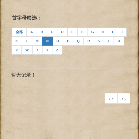
首字母筛选：
全部
A
B
C
D
E
F
G
H
I
J
K
L
M
N
O
P
Q
R
S
T
U
V
W
X
Y
Z
暂无记录！
<<
>>