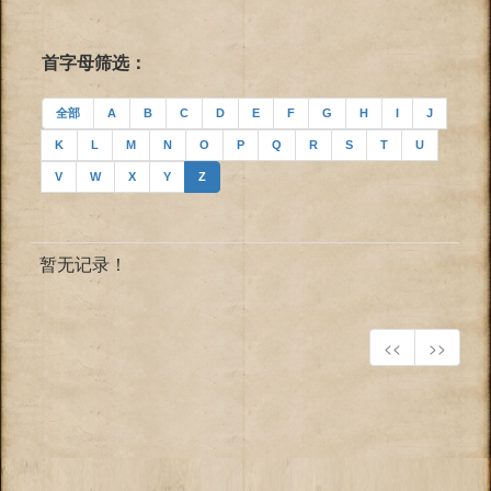
首字母筛选：
全部
A
B
C
D
E
F
G
H
I
J
K
L
M
N
O
P
Q
R
S
T
U
V
W
X
Y
Z
暂无记录！
<<
>>