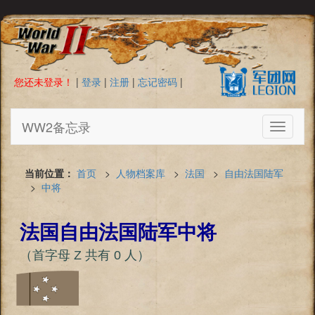
您还未登录！
|
登录
|
注册
|
忘记密码
|
WW2备忘录
Toggle
navigati
当前位置：
首页
>
人物档案库
>
法国
>
自由法国陆军
>
中将
法国自由法国陆军中将
（首字母 Z 共有 0 人）