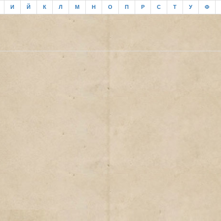
И
Й
К
Л
М
Н
О
П
Р
С
Т
У
Ф