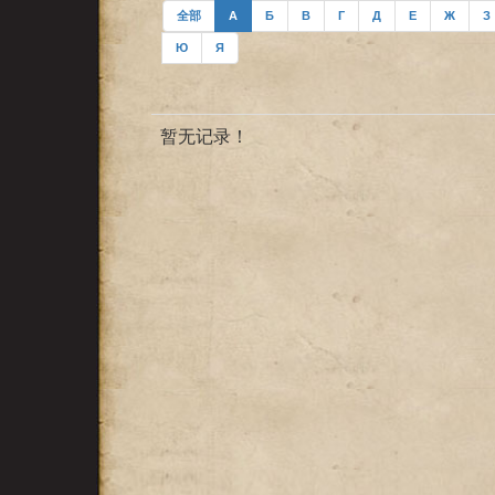
全部
А
Б
В
Г
Д
Е
Ж
З
Ю
Я
暂无记录！