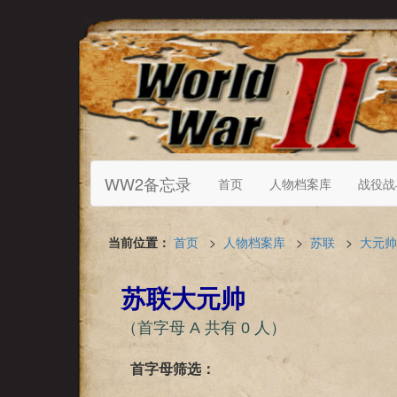
WW2备忘录
首页
人物档案库
战役战
当前位置：
首页
>
人物档案库
>
苏联
>
大元帅
苏联大元帅
（首字母 А 共有 0 人）
首字母筛选：