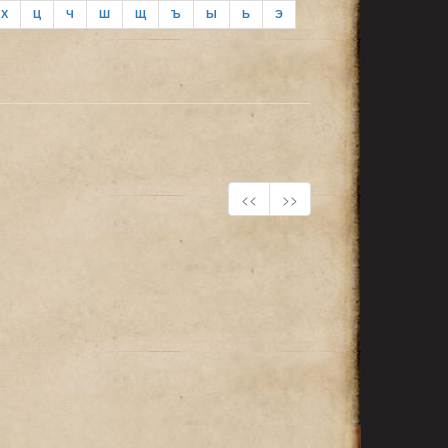
Х
Ц
Ч
Ш
Щ
Ъ
Ы
Ь
Э
<<
>>