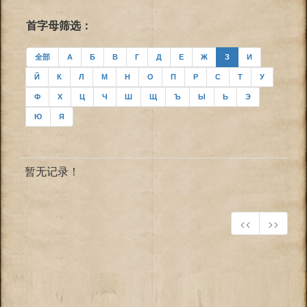
首字母筛选：
全部
А
Б
В
Г
Д
Е
Ж
З
И
Й
К
Л
М
Н
О
П
Р
С
Т
У
Ф
Х
Ц
Ч
Ш
Щ
Ъ
Ы
Ь
Э
Ю
Я
暂无记录！
<<
>>