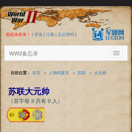
您还未登录！
|
登录
|
注册
|
忘记密码
|
WW2备忘录
Toggle
navigati
当前位置：
首页
>
人物档案库
>
苏联
>
大元帅
苏联大元帅
（首字母 З 共有 0 人）