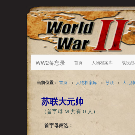
WW2备忘录
首页
人物档案库
战役战
当前位置：
首页
>
人物档案库
>
苏联
>
大元帅
苏联大元帅
（首字母 М 共有 0 人）
首字母筛选：