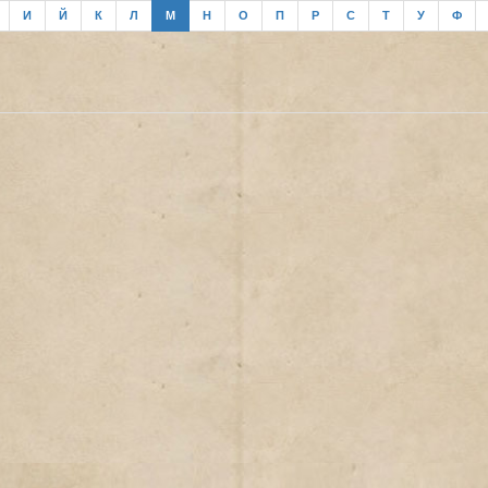
И
Й
К
Л
М
Н
О
П
Р
С
Т
У
Ф