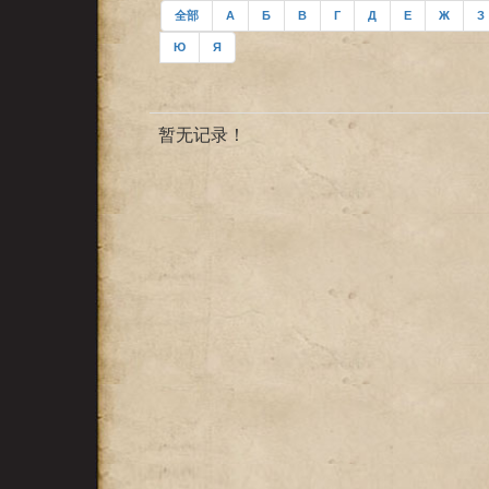
全部
А
Б
В
Г
Д
Е
Ж
З
Ю
Я
暂无记录！