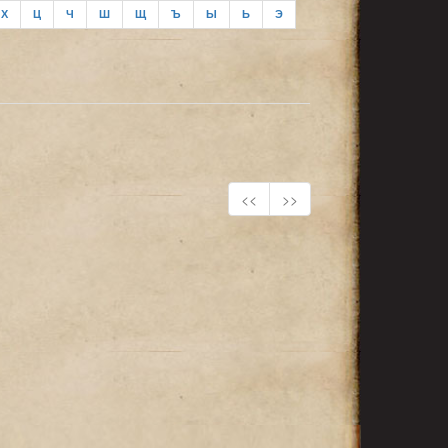
Х
Ц
Ч
Ш
Щ
Ъ
Ы
Ь
Э
<<
>>