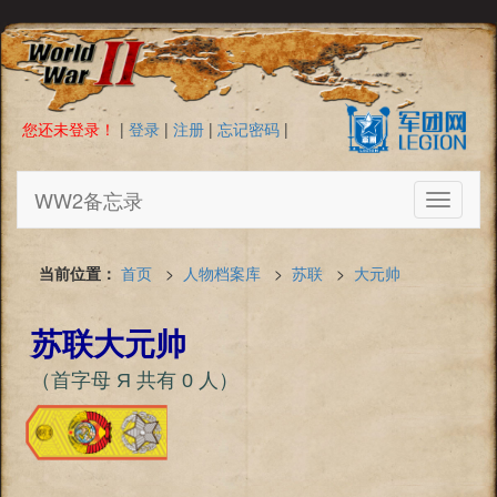
您还未登录！
|
登录
|
注册
|
忘记密码
|
WW2备忘录
Toggle
navigati
当前位置：
首页
>
人物档案库
>
苏联
>
大元帅
苏联大元帅
（首字母 Я 共有 0 人）