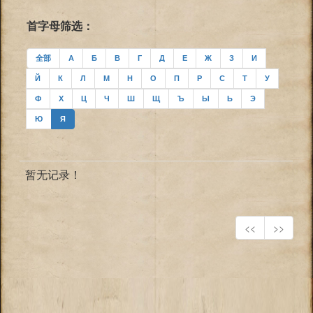
首字母筛选：
全部
А
Б
В
Г
Д
Е
Ж
З
И
Й
К
Л
М
Н
О
П
Р
С
Т
У
Ф
Х
Ц
Ч
Ш
Щ
Ъ
Ы
Ь
Э
Ю
Я
暂无记录！
<<
>>