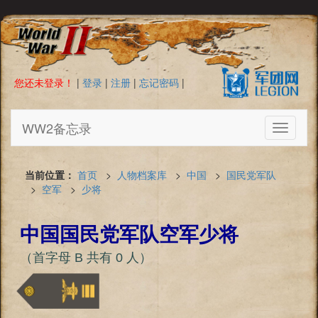
您还未登录！
|
登录
|
注册
|
忘记密码
|
WW2备忘录
Toggle
navigati
当前位置：
首页
>
人物档案库
>
中国
>
国民党军队
>
空军
>
少将
中国国民党军队空军少将
（首字母 B 共有 0 人）