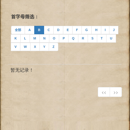
首字母筛选：
全部
A
B
C
D
E
F
G
H
I
J
K
L
M
N
O
P
Q
R
S
T
U
V
W
X
Y
Z
暂无记录！
<<
>>