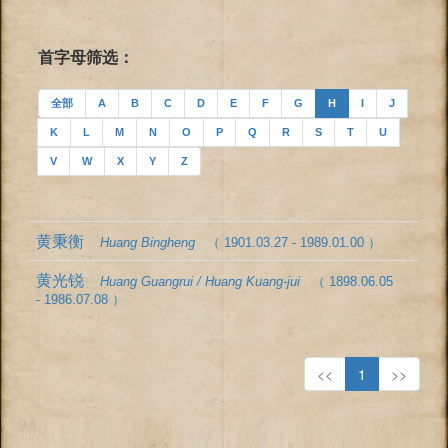
首字母筛选：
全部
A
B
C
D
E
F
G
H
I
J
K
L
M
N
O
P
Q
R
S
T
U
V
W
X
Y
Z
黄秉衡
Huang Bingheng
（ 1901.03.27 - 1989.01.00 ）
黄光锐
Huang Guangrui / Huang Kuang-jui
（ 1898.06.05
- 1986.07.08 ）
<<
1
>>