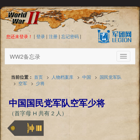
您还未登录！
|
登录
|
注册
|
忘记密码
|
WW2备忘录
Toggle
navigati
当前位置：
首页
>
人物档案库
>
中国
>
国民党军队
>
空军
>
少将
中国国民党军队空军少将
（首字母 H 共有 2 人）