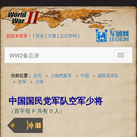
您还未登录！
|
登录
|
注册
|
忘记密码
|
WW2备忘录
Toggle
navigati
当前位置：
首页
>
人物档案库
>
中国
>
国民党军队
>
空军
>
少将
中国国民党军队空军少将
（首字母 F 共有 0 人）