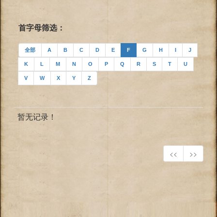
首字母筛选：
全部
A
B
C
D
E
F
G
H
I
J
K
L
M
N
O
P
Q
R
S
T
U
V
W
X
Y
Z
暂无记录！
<<
>>