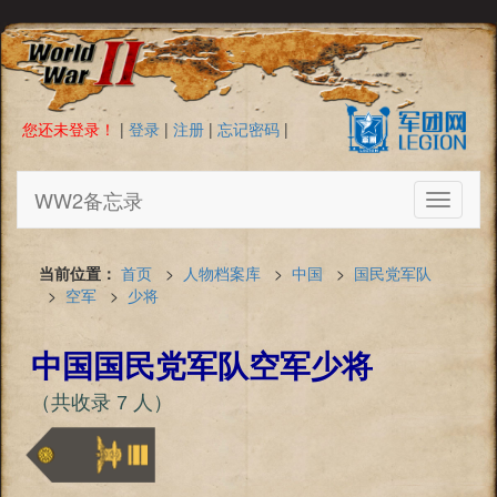
您还未登录！
|
登录
|
注册
|
忘记密码
|
WW2备忘录
Toggle
navigati
当前位置：
首页
>
人物档案库
>
中国
>
国民党军队
>
空军
>
少将
中国国民党军队空军少将
（共收录 7 人）