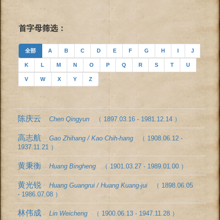
首字母筛选：
全部
A
B
C
D
E
F
G
H
I
J
K
L
M
N
O
P
Q
R
S
T
U
V
W
X
Y
Z
陈庆云
Chen Qingyun
（ 1897.03.16 - 1981.12.14 ）
高志航
Gao Zhihang / Kao Chih-hang
（ 1908.06.12 -
1937.11.21 ）
黄秉衡
Huang Bingheng
（ 1901.03.27 - 1989.01.00 ）
黄光锐
Huang Guangrui / Huang Kuang-jui
（ 1898.06.05
- 1986.07.08 ）
林伟成
Lin Weicheng
（ 1900.06.13 - 1947.11.28 ）