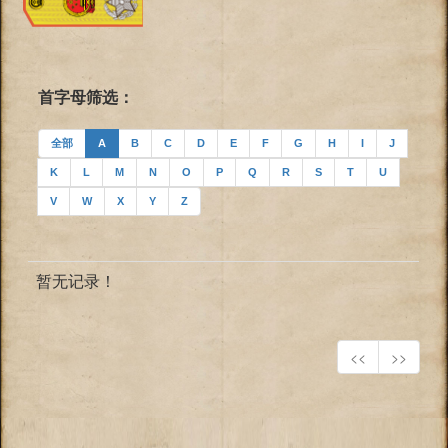
首字母筛选：
全部
A
B
C
D
E
F
G
H
I
J
K
L
M
N
O
P
Q
R
S
T
U
V
W
X
Y
Z
暂无记录！
<<
>>