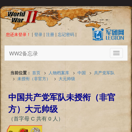
您还未登录！
|
登录
|
注册
|
忘记密码
|
WW2备忘录
Toggle
navigati
当前位置：
首页
>
人物档案库
>
中国
>
共产党军队
>
未授衔（非官方）
>
大元帅级
中国共产党军队未授衔（非官
方）大元帅级
（首字母 C 共有 0 人）