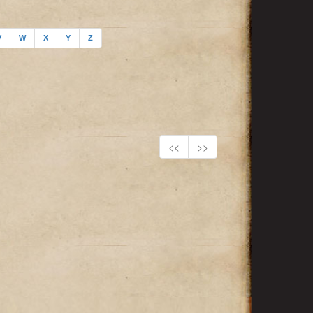
V
W
X
Y
Z
<<
>>