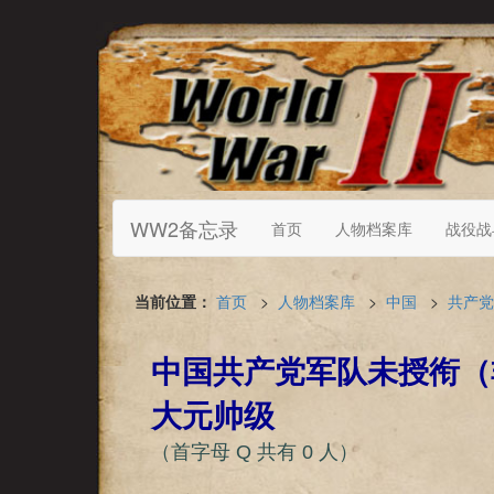
WW2备忘录
首页
人物档案库
战役战
当前位置：
首页
>
人物档案库
>
中国
>
共产党
中国共产党军队未授衔（
大元帅级
（首字母 Q 共有 0 人）