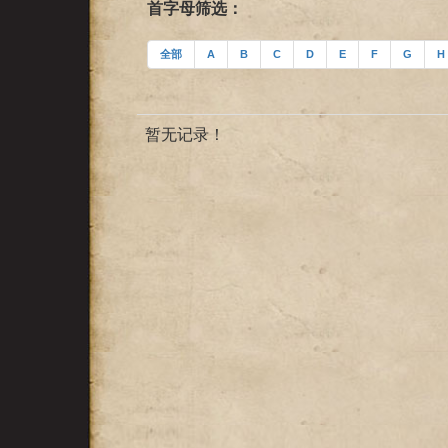
首字母筛选：
全部
A
B
C
D
E
F
G
H
暂无记录！