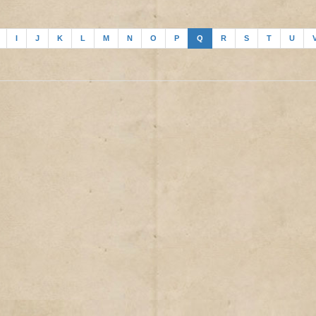
I
J
K
L
M
N
O
P
Q
R
S
T
U