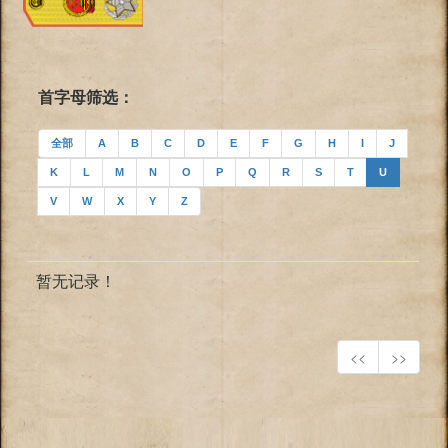
首字母筛选：
全部
A
B
C
D
E
F
G
H
I
J
K
L
M
N
O
P
Q
R
S
T
U
V
W
X
Y
Z
暂无记录！
<<
>>