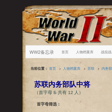
WW2备忘录
首页
人物档案库
战役战
当前位置：
首页
>
人物档案库
>
苏联
>
内务部
苏联内务部队中将
（首字母 Б 共有 12 人）
首字母筛选：