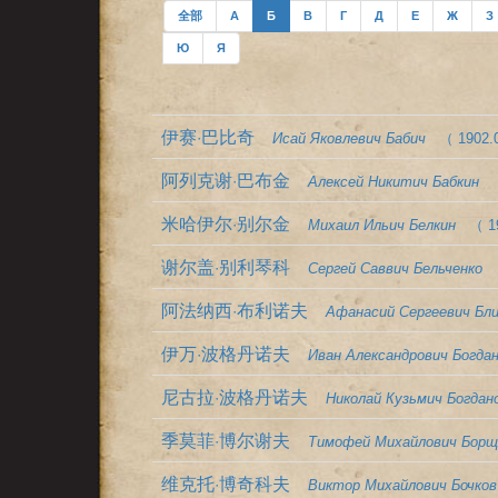
全部
А
Б
В
Г
Д
Е
Ж
З
Ю
Я
伊赛·巴比奇
Исай Яковлевич Бабич
（ 1902.0
阿列克谢·巴布金
Алексей Никитич Бабкин
米哈伊尔·别尔金
Михаил Ильич Белкин
（ 19
谢尔盖·别利琴科
Сергей Саввич Бельченко
阿法纳西·布利诺夫
Афанасий Сергеевич Бл
伊万·波格丹诺夫
Иван Александрович Богда
尼古拉·波格丹诺夫
Николай Кузьмич Богдан
季莫菲·博尔谢夫
Тимофей Михайлович Борщ
维克托·博奇科夫
Виктор Михайлович Бочков