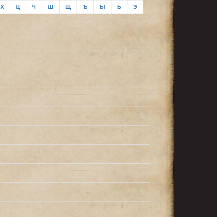
Х
Ц
Ч
Ш
Щ
Ъ
Ы
Ь
Э