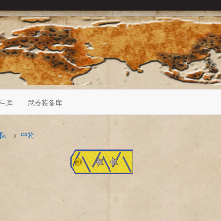
斗库
武器装备库
队
>
中将