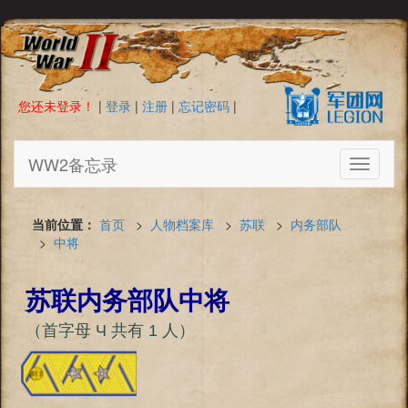
您还未登录！
|
登录
|
注册
|
忘记密码
|
WW2备忘录
Toggle
navigati
当前位置：
首页
>
人物档案库
>
苏联
>
内务部队
>
中将
苏联内务部队中将
（首字母 Ч 共有 1 人）