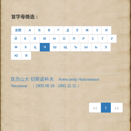
首字母筛选：
全部
А
Б
В
Г
Д
Е
Ж
З
И
Й
К
Л
М
Н
О
П
Р
С
Т
У
Ф
Х
Ц
Ч
Ш
Щ
Ъ
Ы
Ь
Э
Ю
Я
亚历山大·切斯诺科夫
Александр Николаевич
Чесноков
（ 1900.08.18 - 1991.11.11 ）
<<
1
>>