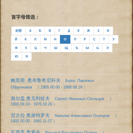
首字母筛选：
全部
А
Б
В
Г
Д
Е
Ж
З
И
Й
К
Л
М
Н
О
П
Р
С
Т
У
Ф
Х
Ц
Ч
Ш
Щ
Ъ
Ы
Ь
Э
Ю
Я
鲍里斯· 奥布鲁奇尼科夫
Борис Павлович
Обручников
（ 1905.00.00 - 1988.08.19 ）
谢尔盖·奥戈利佐夫
Сергей Иванович Огольцов
（
1900.09.10 - 1976.10.26 ）
尼古拉·奥谢特罗夫
Николай Алексеевич Осетров
（
1905.00.00 - 1992.11.07 ）
瓦西里·奥索金
Василий Васильевич Осокин
（