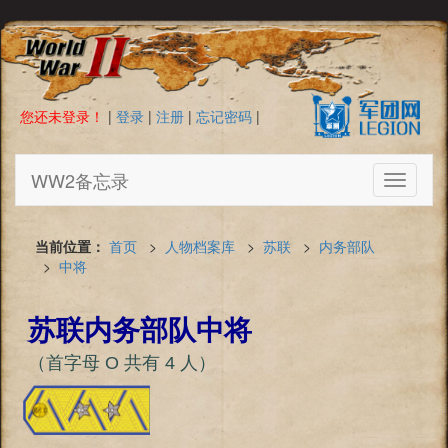
您还未登录！
|
登录
|
注册
|
忘记密码
|
WW2备忘录
Toggle
navigati
当前位置：
首页
>
人物档案库
>
苏联
>
内务部队
>
中将
苏联内务部队中将
（首字母 О 共有 4 人）