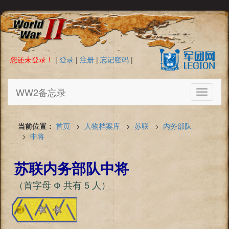
您还未登录！
|
登录
|
注册
|
忘记密码
|
WW2备忘录
Toggle
navigati
当前位置：
首页
>
人物档案库
>
苏联
>
内务部队
>
中将
苏联内务部队中将
（首字母 Ф 共有 5 人）