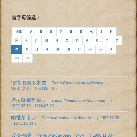
首字母筛选：
全部
А
Б
В
Г
Д
Е
Ж
З
И
Й
К
Л
М
Н
О
П
Р
С
Т
У
Ф
Х
Ц
Ч
Ш
Щ
Ъ
Ы
Ь
Э
Ю
Я
彼得·费奥多罗夫
Пётр Васильевич Фёдотов
（
1901.12.18 - 1963.09.29 ）
塔拉斯·菲利波夫
Тарас Филиппович Филиппов
（
1899.02.19 - 1974.03.23 ）
帕维尔·菲京
Павел Михайлович Фитин
（ 1907.12.28
- 1971.12.24 ）
彼得·福金
Пётр Максимович Фокин
（ 1900.11.00 -