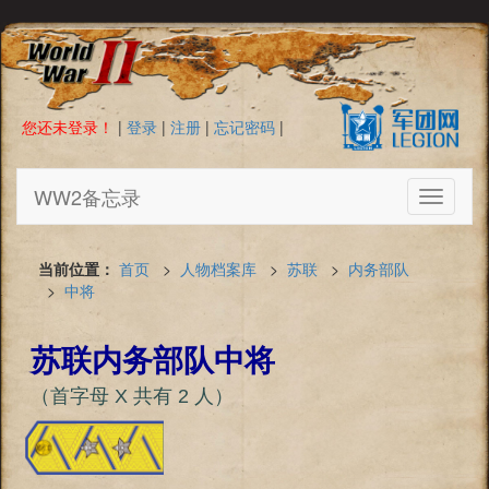
您还未登录！
|
登录
|
注册
|
忘记密码
|
WW2备忘录
Toggle
navigati
当前位置：
首页
>
人物档案库
>
苏联
>
内务部队
>
中将
苏联内务部队中将
（首字母 Х 共有 2 人）