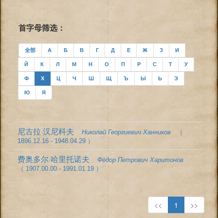
首字母筛选：
全部
А
Б
В
Г
Д
Е
Ж
З
И
Й
К
Л
М
Н
О
П
Р
С
Т
У
Ф
Х
Ц
Ч
Ш
Щ
Ъ
Ы
Ь
Э
Ю
Я
尼古拉·汉尼科夫
Николай Георгиевич Ханников
（
1896.12.16 - 1948.04.29 ）
费奥多尔·哈里托诺夫
Фёдор Петрович Харитонов
（ 1907.00.00 - 1991.01.19 ）
<<
1
>>