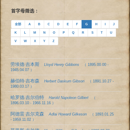
首字母筛选：
全部
A
B
C
D
E
F
G
H
I
J
K
L
M
N
O
P
Q
R
S
T
U
V
W
X
Y
Z
劳埃德·吉本斯
Lloyd Henry Gibbons
（ 1895.00.00 -
1945.04.07 ）
赫伯特·吉布森
Herbert Daskum Gibson
（ 1891.10.27 -
1980.03.17 ）
哈罗德·吉尔伯特
Harold Napoleon Gilbert
（
1896.03.10 - 1966.11.16 ）
阿德雷·吉尔克森
Adlai Howard Gilkeson
（ 1893.01.25
- 1959.11.02 ）